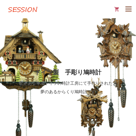

ドイツ製 手彫り鳩時計
歴史ある本場ドイツの時計工房にて手作りされた、
夢のあるからくり鳩時計です