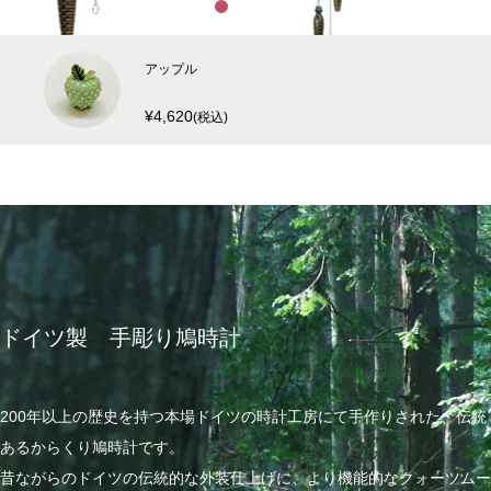
1
2
3
アップル
¥4,620
(税込)
ドイツ製 手彫り鳩時計
200年以上の歴史を持つ本場ドイツの時計工房にて手作りされた、伝統
あるからくり鳩時計です。
昔ながらのドイツの伝統的な外装仕上げに、より機能的なクォーツムー