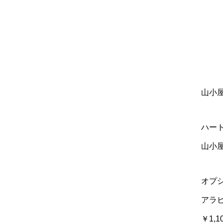
山小
ハー
山小
オプ
アラビ
￥1,1