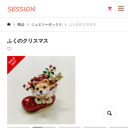

商品
ジュエリーボックス
ふくのクリスマス
ふくのクリスマス
S
L
D
O
U
O
T